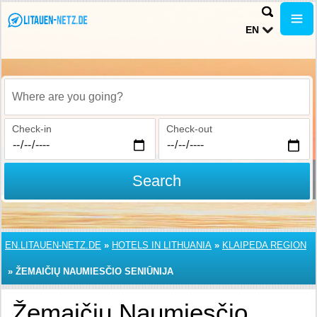
EN
Where are you going?
Check-in
Check-out
Search
EN.LITAUEN-NETZ.DE
»
HOTELS IN LITHUANIA
»
KLAIPEDA REGION
»
ŽEMAIČIŲ NAUMIESČIO SENIŪNIJA
Žemaičių Naumiesčio