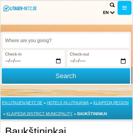
EN
Where are you going?
Check-in
Check-out
Search
EN.LITAUEN-NETZ.DE
»
HOTELS IN LITHUANIA
»
KLAIPEDA REGION
»
KLAIPĖDA DISTRICT MUNICIPALITY
»
BAUKŠTININKAI
Baukštininkai