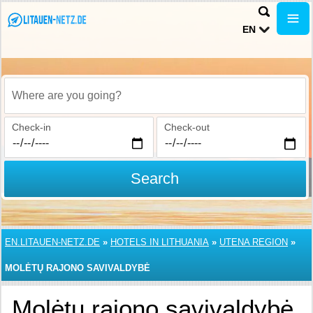
EN
Where are you going?
Check-in
Check-out
Search
EN.LITAUEN-NETZ.DE
»
HOTELS IN LITHUANIA
»
UTENA REGION
»
MOLĖTŲ RAJONO SAVIVALDYBĖ
Molėtų rajono savivaldybė