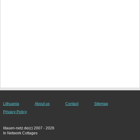
Lithuania
About us
Contact
Sitemap
Privacy Policy
litauen-netz.de(c) 2007 - 2026
In Network Cottages