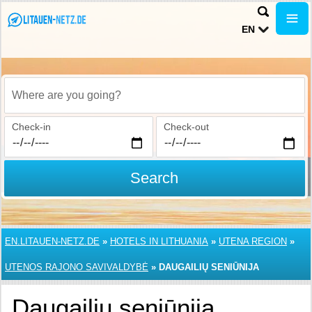
EN
Where are you going?
Check-in
Check-out
Search
EN.LITAUEN-NETZ.DE
»
HOTELS IN LITHUANIA
»
UTENA REGION
»
UTENOS RAJONO SAVIVALDYBĖ
»
DAUGAILIŲ SENIŪNIJA
Daugailių seniūnija