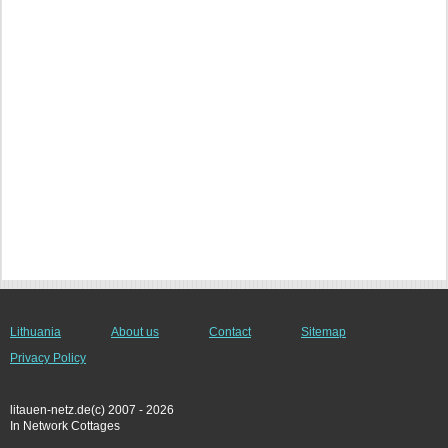
Lithuania
About us
Contact
Sitemap
Privacy Policy
litauen-netz.de(c) 2007 - 2026
In Network Cottages